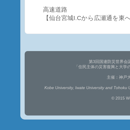
高速道路
【仙台宮城I.Cから広瀬通を東へ
第3回国連防災世界会
「住民主体の災害復興と大学
主催：神戸
Kobe University, Iwate University and Tohoku 
© 2015 W